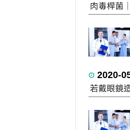
肉毒桿菌
2020-0
若戴眼鏡