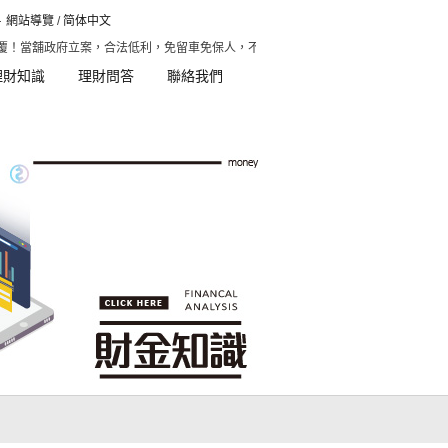
網站導覽
/
简体中文
覆！當舖政府立案，合法低利，免留車免保人，不限車齡，快速放款，彈性本利攤還。
理財知識
理財問答
聯絡我們