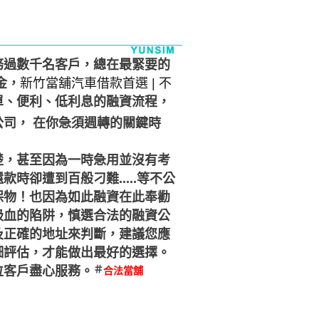
務過數千名客戶，總在最緊要的
金，
新竹當舖汽車借款首選 | 不
單、便利、低利息的融資流程，
司， 在你急須週轉的關鍵時
楚，甚至因為一時急用並沒有考
時卻遭到百般刁難.....等不公
保物！也因為如此融資在此奉勸
吸血的陷阱，慎選合法的融資公
及正確的地址來判斷，建議您應
細評估，才能做出最好的選擇。
＃
位客戶盡心服務。
合法當舖