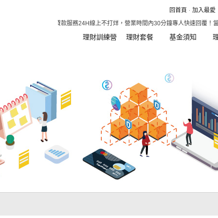
回首頁
加入最愛
1分鐘預知額度，貸款服務24H線上不打烊，營業時間內30分鐘專人快速回覆！當
理財訓練營
理財套餐
基金須知