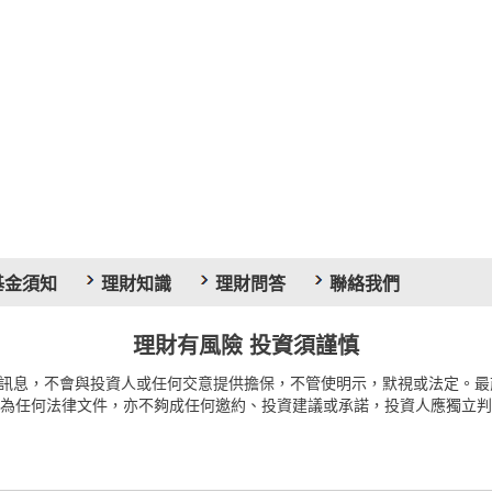
基金須知
理財知識
理財問答
聯絡我們
理財有風險 投資須謹慎
訊息，不會與投資人或任何交意提供擔保，不管使明示，默視或法定。最
為任何法律文件，亦不夠成任何邀約、投資建議或承諾，投資人應獨立判