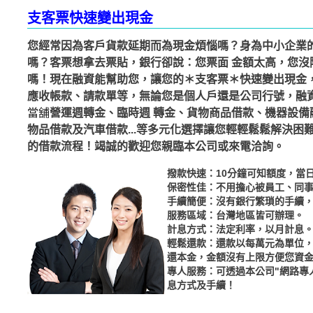
支客票快速變出現金
您經常因為客戶貨款延期而為現金煩惱嗎？身為中小企業
嗎？客票想拿去票貼，銀行卻說：您票面 金額太高，您沒附
嗎！現在融資能幫助您，讓您的＊支客票＊快速變出現金，
應收帳款、請款單等，無論您是個人戶還是公司行號，融
當舖
營運週轉金、臨時週 轉金、貨物商品借款、機器設備
物品借款及汽車借款...等多元化選擇讓您輕輕鬆鬆解決困
的借款流程！竭誠的歡迎您親臨本公司或來電洽詢。
撥款快速：10分鐘可知額度，當
保密性佳：不用擔心被員工、同
手續簡便：沒有銀行繁瑣的手續
服務區域：台灣地區皆可辦理。
計息方式：法定利率，以月計息
輕鬆還款：還款以每萬元為單位
還本金，金額沒有上限方便您資
專人服務：可透過本公司"網路專
息方式及手續！