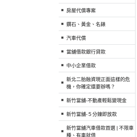
房屋代償專案
鑽石、黃金、名錶
汽車代償
當舖借款銀行貸款
中小企業借款
新北二胎融資現正面這樣的危
機，你確定還要辦嗎？
新竹當舖-不動產輕鬆變現金
新竹當舖-５分鐘即放款
新竹當舖汽車借款首選 | 不限車
種、有車就借‎