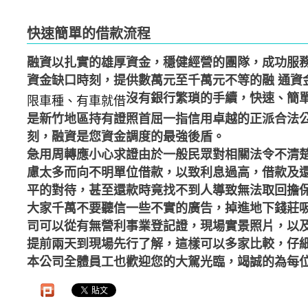
快速簡單的借款流程
融資以扎實的雄厚資金，穩健經營的團隊，成功服
資金缺口時刻，提供數萬元至千萬元不等的融 通資
沒
有銀行繁瑣的手續，快速、簡
限車種、有車就借
是新竹地區持有證照首屈一指信用卓越的正派合法公
刻，融資是您資金調度的最強後盾。
急用周轉應小心求證
由於一般民眾對相關法令不清
慮太多而向不明單位借款，以致利息過高，借款及還款
平的對待，甚至還款時竟找不到人導致無法取回擔
大家千萬不要聽信一些不實的廣告，掉進地下錢莊
司可以從有無營利事業登記證，現場實景照片，以
提前兩天到現場先行了解，這樣可以多家比較，仔
本公司全體員工也歡迎您的大駕光臨，竭誠的為每