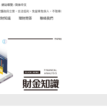
網站導覽
/
简体中文
舖政府立案，合法低利，免留車免保人，不限車齡，快速放款，彈性本利攤還。、汽車
理財知識
理財問答
聯絡我們