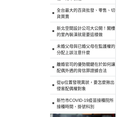
全台最大的百貨批發、零售、切
貨買賣
新北空間設計公司大公開！閣樓
的室內裝潢就是要這樣做
未婚父母與已婚父母在監護權的
分配上該注意什麼
離婚官司的優勢關鍵在於如何讓
配偶外遇的背信罪證據合法
從ip位置發現異狀，要怎麼揪出
侵害配偶權對象
新竹市COVID-19疫苗接種院所
接種時間、掛號科別