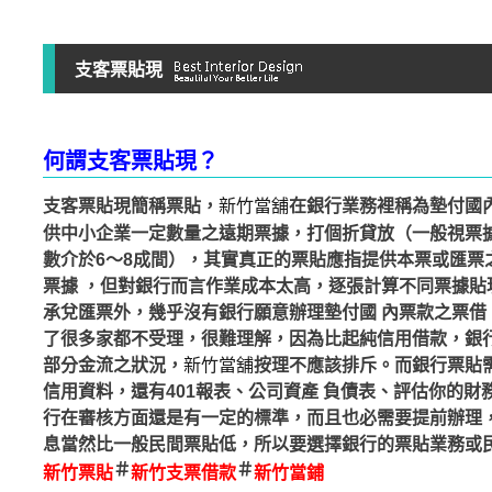
支客票貼現
何謂支客票貼現？
支客票貼現簡稱票貼，
新竹當舖
在銀行業務裡稱為墊付國
供中小企業一定數量之遠期票據，打個折貸放（一般視票據發
數介於6～8成間），其實真正的票貼應指提供本票或匯票
票據 ，但對銀行而言作業成本太高，逐張計算不同票據貼
承兌匯票外，幾乎沒有銀行願意辦理墊付國 內票款之票借
了很多家都不受理，很難理解，因為比起純信用借款，銀行
部分金流之狀況，
新竹當舖
按理不應該排斥。而銀行票貼
信用資料，還有401報表、公司資產 負債表、評估你的
行在審核方面還是有一定的標準，而且也必需要提前辦理，
息當然比一般民間票貼低，所以要選擇銀行的票貼業務或
＃
＃
新竹票貼
新竹支票借款
新竹當鋪