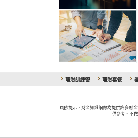
理財訓練營
理財套餐
風險提示，財金知識網做為提供許多財金
供參考。不做