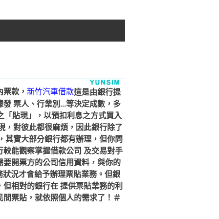
內票款，
新竹汽車借款
這是由銀行提
 票人、行業別...等決定成數，多
之「貼現」，以預扣利息之方式買入
現，對彼此都很麻煩，因此銀行除了
，其實大部分銀行都有辦理，但你問
較能觀察掌握借款公司 及交易對手
需要開票方的公司信用資料，與你的
財務狀況才會給予辦理票貼業務。但銀
但相對的銀行在 提供票貼業務的利
民間票貼，就依照個人的需求了！＃