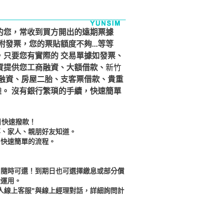
的您，常收到買方開出的遠期票據
發票，您的票貼額度不夠...等等
只要您有實際的 交易單據如發票、
資提供您工商融資、大額借款、
新竹
融資、房屋二胎、支客票借款、貴重
難。 沒有銀行繁瑣的手續，快速簡單
日快速撥款！
事、家人、親朋好友知道。
，快速簡單的流程。
。
，隨時可還！到期日也可選擇繳息或部分償
金運用。
人線上客服"與線上經理對話，詳細詢問計