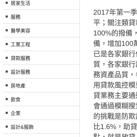
居家生活
2017年第一
服務
平；關注類貸
醫學美容
100%的撥備
備，增加10
工業工程
已是各家銀行
貸款服務
質，各家銀行
設計服務
務資產品質，
用貸款風控模
房地產
貸業務主要通
飲食
會通過模糊搜
企業
的挑戰是防欺
比1.6%，助
設計&服飾