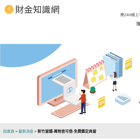
當舖、汽車借款、汽車借款 立即放款1分鐘預知額度，貸款服務24H線上
回首頁
>
最新消息
>
新竹當舖-萬物皆可借-免費鑑定典當