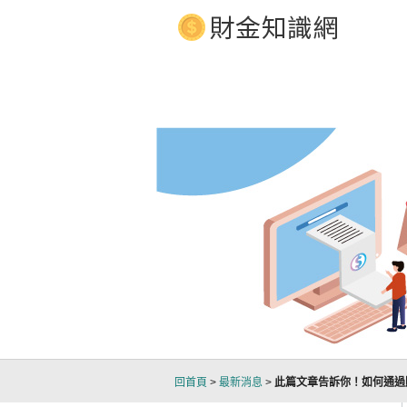
借款 立即放款1分鐘預知額度，貸款服務24H線上不打烊，營業時間內30分鐘專人
回首頁
>
最新消息
>
此篇文章告訴你！如何通過