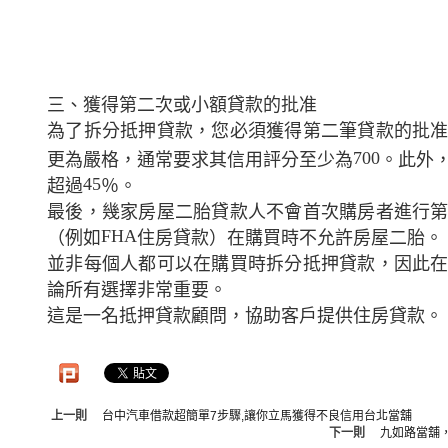
三、獲得第二次或小額貸款的批准
為了拆分抵押貸款，您必須獲得第二筆貸款的批
700
更為嚴格，通常要求其信用評分至少為
。此外
45
超過
％。
最後，幾家房屋二胎貸款人不會首次購房者進行
FHA
（例如
住房貸款）在購買時不允許房屋二胎。
並非每個人都可以在購買時拆分抵押貸款，因此
論所有選擇非常重要。
這是一名抵押貸款顧問，協助客戶提供住房貸款。
上一則
台中汽車借款超簡單7步驟,讓你立馬獲得不良信用台北當舖
下一則
九如路當舖