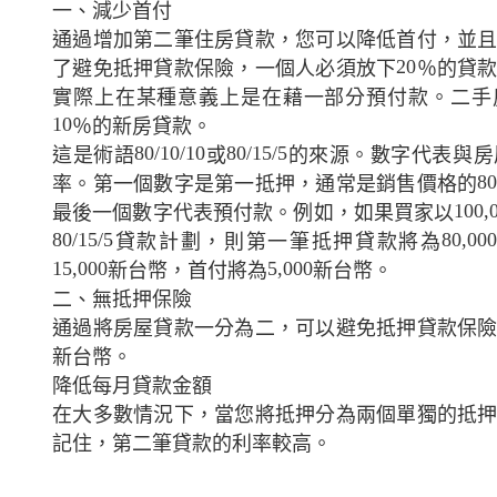
一、減少首付
通過增加第二筆住房貸款，您可以降低首付，並
20
了避免抵押貸款保險，一個人必須放下
％的貸
實際上在某種意義上是在藉一部分預付款。二手
10
％的新房貸款。
80/10/10
80/15/5
這是術語
或
的來源。數字代表與房
8
率。第一個數字是第一抵押，通常是銷售價格的
100,
最後一個數字代表預付款。例如，如果買家以
80/15/5
80,00
貸款計劃，則第一筆抵押貸款將為
15,000
5,000
新台幣，首付將為
新台幣。
二、無抵押保險
通過將房屋貸款一分為二，可以避免抵押貸款保
新台幣。
降低每月貸款金額
在大多數情況下，當您將抵押分為兩個單獨的抵
記住，第二筆貸款的利率較高。