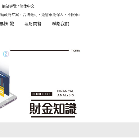
網站導覽
/
简体中文
舖政府立案，合法低利，免留車免保人，不限車齡，快速放款，彈性本利攤還。、汽車
理財知識
理財問答
聯絡我們