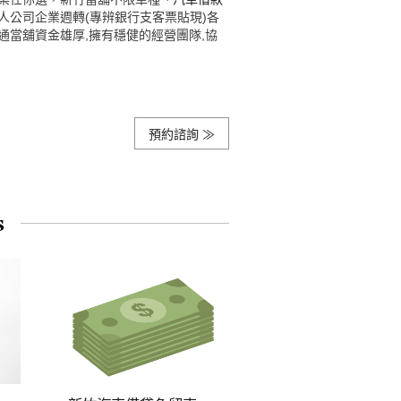
公司企業週轉(專辨銀行支客票貼現)各
當舖資金雄厚,擁有穩健的經營團隊,協
預約諮詢 ≫