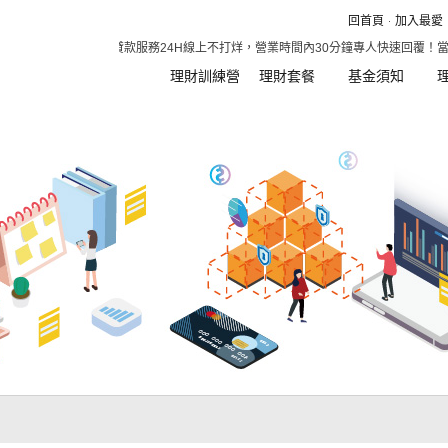
回首頁
加入最愛
1分鐘預知額度，貸款服務24H線上不打烊，營業時間內30分鐘專人快速回覆！當
理財訓練營
理財套餐
基金須知