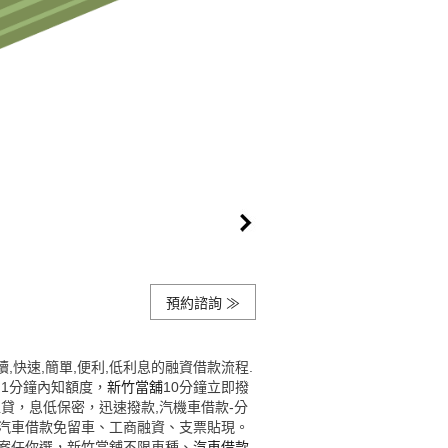
預約諮詢 ≫
,快速,簡單,便利,低利息的融資借款流程.
1分鐘內知額度，
新竹當舖
10分鐘立即撥
貸，息低保密，迅速撥款,汽機車借款-分
，汽車借款免留車、工商融資、支票貼現。
案任你選，新竹當舖不限車種、
汽車借款