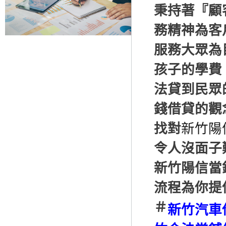
秉持著『顧
務精神為客
服務大眾為
孩子的學費
法貸到民眾
錢借貸的觀
找對
新竹陽
令人沒面子
新竹陽信當
流程為你提
＃
新竹汽車