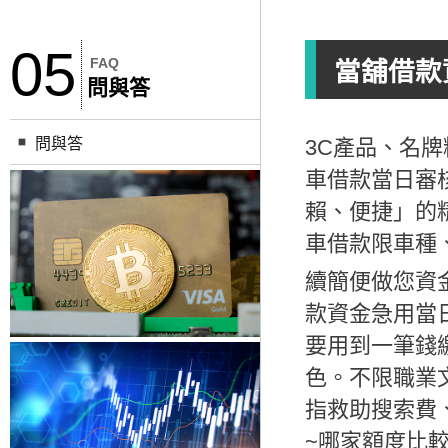
05
FAQ
當舖借款
問與答
問與答
3C產品、名
車借款當日審
賴、便捷」的
車借款
限車種
續簡便做您資
款資金急用當
要用到一筆錢
色。
不限職業
指救助搜索費
~哪家額度比