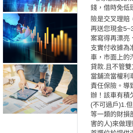
錢，借時免低
險是交叉理賠
再送您現金5~
案寫得再漂亮
支實付收據為
車，市面上的
貸款.且不管
當舖流當權利車
責任保險。
導
辦！該車有積
(不可過戶)1
等一類的財損
害的人)來做理