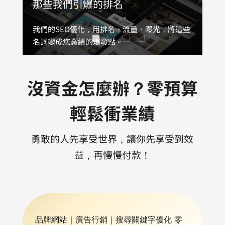
想透過網站提升品牌流量嗎？
那些我們引爆的排名
找出品牌痛點，業績提升200%
燃爆你的社群，品牌聲量倍增
一站式行銷，創造品牌最大效益
我們的網頁設計不僅質感完美呈現，更能讓品牌
我們的SEO優化，用排名、流量、曝光，將這些
不談理論，用數據說話、只看真實成果，有效助
我們的小編與企劃，旨在讓品牌引發話題並與市
我們將您的品牌以全新的方式帶入網路市場，將
在一秒內引起共鳴，留下難以磨滅的印象。
名詞變成您業績的爆發點。
您於紅海市場中脫穎而出，推動業績的增長。
場建立深厚連接。
您的客戶陷入不能不買的銷售環境中。
企業形象網站
Google關鍵字排名第一頁
Google廣告
FB粉絲團經營
AD-Team行銷
Youtube廣告
購物車網站
IG追蹤人數累積
客製化功能網站
Meta廣告
沒資金怎麼辦？零預算
Line廣告
Google商家維護
Dcard廣告
官方Line@經營
輕鬆衝業績
勇敢的人先享受世界，讓你先享受到效
益，再慢慢付款！
品牌網站｜廣告行銷｜搜尋關鍵字優化 零